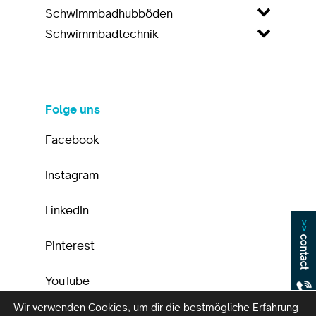
Schwimmbadhubböden
Schwimmbadtechnik
Folge uns
Facebook
Instagram
LinkedIn
>>
contact
Pinterest
YouTube
Wir verwenden Cookies, um dir die bestmögliche Erfahrung