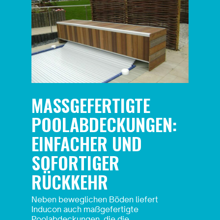
MASSGEFERTIGTE P
OOLABDECKUNGEN:
EINFACHER UND
SOFORTIGER
RÜCKKEHR
Neben beweglichen Böden liefert
Inducon auch maßgefertigte
Poolabdeckungen
, die die